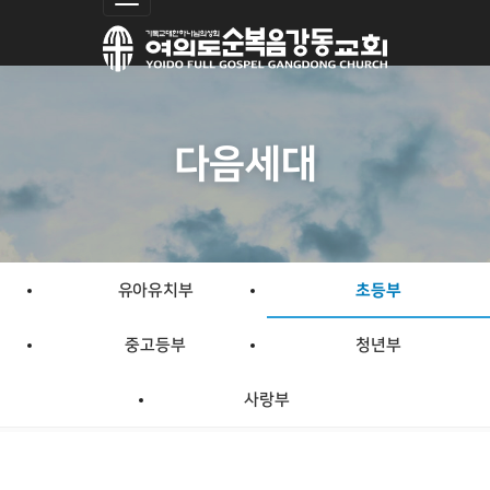
Toggle navigation
close
비밀번호 입력
다음세대
닫기
확인
유아유치부
초등부
중고등부
청년부
사랑부