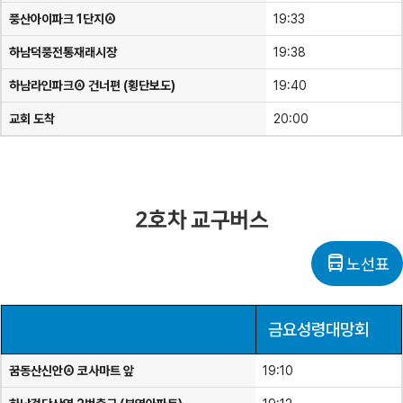
풍산아이파크 1단지Ⓐ
19:33
하남덕풍전통재래시장
19:38
하남라인파크Ⓐ 건너편 (횡단보도)
19:40
교회 도착
20:00
2호차 교구버스
directions_bus
노선표
금요성령대망회
꿈동산신안Ⓐ 코사마트 앞
19:10