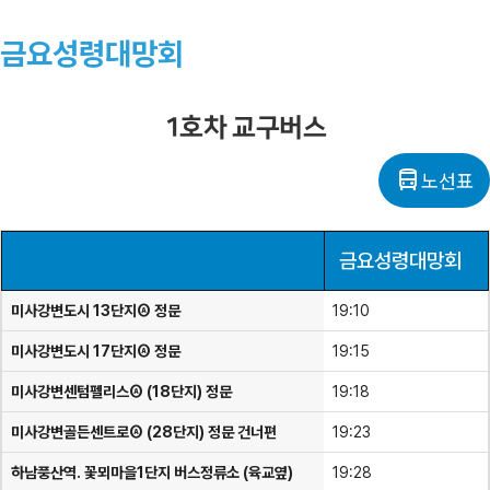
금요성령대망회
1호차 교구버스
directions_bus
노선표
금요성령대망회
미사강변도시 13단지Ⓐ 정문
19:10
미사강변도시 17단지Ⓐ 정문
19:15
미사강변센텀펠리스Ⓐ (18단지) 정문
19:18
미사강변골든센트로Ⓐ (28단지) 정문 건너편
19:23
하남풍산역. 꽃뫼마을1단지 버스정류소 (육교옆)
19:28