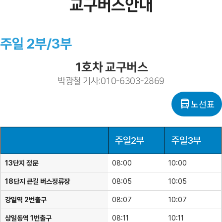
교구버스안내
주일 2부/3부
1호차 교구버스
박광철 기사:010-6303-2869
directions_bus
노선표
주일2부
주일3부
13단지 정문
08:00
10:00
18단지 큰길 버스정류장
08:05
10:05
강일역 2번출구
08:07
10:07
상일동역 1번출구
08:11
10:11