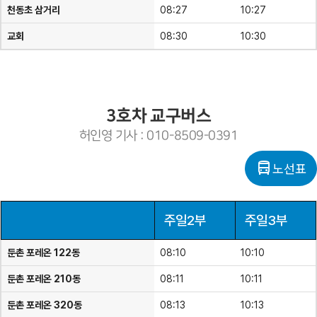
천동초 삼거리
08:27
10:27
교회
08:30
10:30
3호차 교구버스
허인영 기사 : 010-8509-0391
directions_bus
노선표
주일2부
주일3부
둔촌 포레온 122동
08:10
10:10
둔촌 포레온 210동
08:11
10:11
둔촌 포레온 320동
08:13
10:13