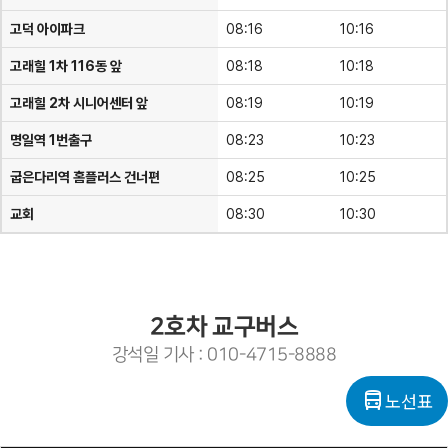
고덕 아이파크
08:16
10:16
고래힐 1차 116동 앞
08:18
10:18
고래힐 2차 시니어센터 앞
08:19
10:19
명일역 1번출구
08:23
10:23
굽은다리역 홈플러스 건너편
08:25
10:25
교회
08:30
10:30
2호차 교구버스
강석일 기사 : 010-4715-8888
directions_bus
노선표