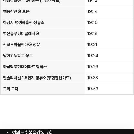
하남검단산역 2번출구 (부영아파트)
19:12
백송한신Ⓐ 후문
19:14
하남시 평생학습관 정류소
19:16
벽산블루밍더클래식Ⓐ
19:18
진모루마을현대Ⓐ 정문
19:21
남한고등학교 정문
19:24
하남덕풍현대아파트 정류소
19:26
한솔리치빌 1.5단지 정류소(두현할인마트)
19:33
교회 도착
19:53
여의도순복음강동교회